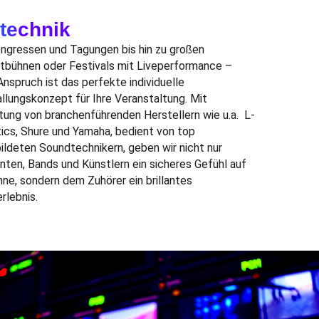
technik
ongressen und Tagungen
bis
hin
zu großen
rtbühnen
oder Festival
s mit Liveperformance –
nspruch ist das perfekte individuelle
llungskonzept
für Ihre Veranstaltung.
Mit
tung von branchenführenden Herstellern wie
u.a.
L-
ic
s
,
Shure
und Yamaha
,
bedient von
top
ildeten
Soundtechnikern
,
geben wir nicht nur
nten, Bands und
Künstlern
ein sicheres Gefühl auf
hne, sondern dem Zuhörer ein
brillantes
e
rlebnis.