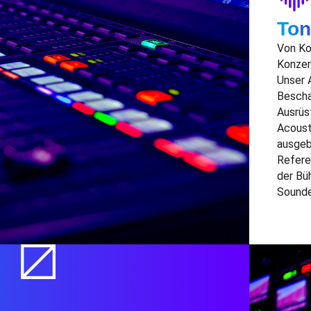
Ton
Vo
n K
Konze
Unser A
Bescha
Ausrüs
Acoust
ausgeb
Refere
der Bü
Sound