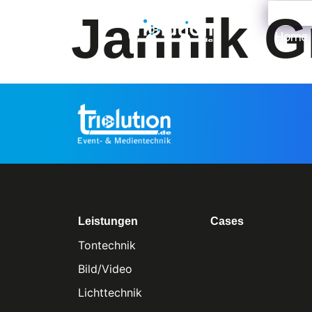
Jannik G
EN
D
Home
Leistungen
Cases
Tontechnik
Bild/Video
Lichttechnik