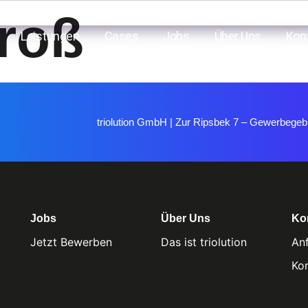
roß
E
Leistungen
Cases
Jobs
Über Uns
Kon
triolution GmbH | Zur Ripsbek 7 – Gewerbegebi
Jobs
Über Uns
Ko
Jetzt Bewerben
Das ist triolution
An
Ko