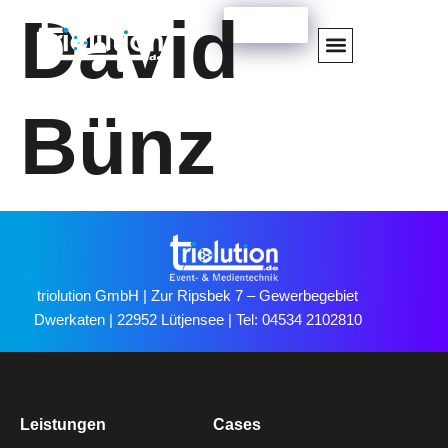
David
EN
DE
Bünz
triolution GmbH | Zur Ripsbek 7 – Gewerbegebiet
Dwerkaten | 22952 Lütjensee | Tel: 04534 2102810
Leistungen
Cases